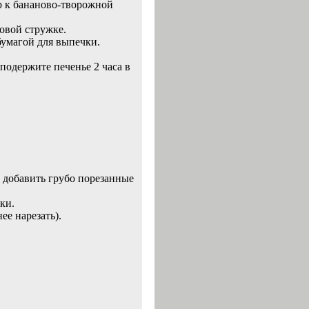
ар к бананово-творожной
совой стружке.
бумагой для выпечки.
подержите печенье 2 часа в
и добавить грубо порезанные
ки.
ее нарезать).