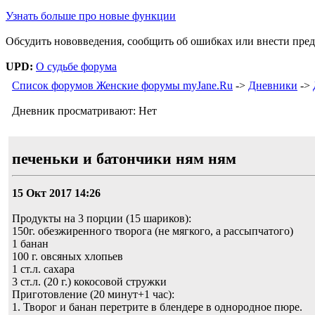
Узнать больше про новые функции
Обсудить нововведения, сообщить об ошибках или внести пре
UPD:
О судьбе форума
Список форумов Женские форумы myJane.Ru
->
Дневники
->
Дневник просматривают: Нет
печеньки и батончики ням ням
15 Окт 2017 14:26
Продукты на 3 порции (15 шариков):
150г. обезжиренного творога (не мягкого, а рассыпчатого)
1 банан
100 г. овсяных хлопьев
1 ст.л. сахара
3 ст.л. (20 г.) кокосовой стружки
Приготовление (20 минут+1 час):
1. Творог и банан перетрите в блендере в однородное пюре.