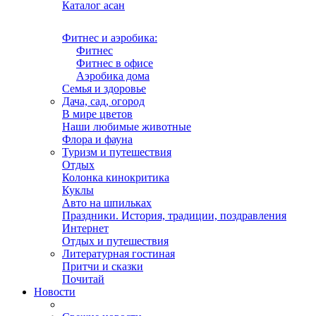
Каталог асан
Фитнес и аэробика:
–
Фитнес
–
Фитнес в офисе
–
Аэробика дома
Семья и здоровье
Дача, сад, огород
В мире цветов
Наши любимые животные
Флора и фауна
Туризм и путешествия
Отдых
Колонка кинокритика
Куклы
Авто на шпильках
Праздники. История, традиции, поздравления
Интернет
Отдых и путешествия
Литературная гостиная
Притчи и сказки
Почитай
Новости