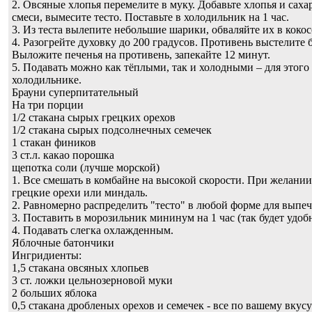
2. Овсяные хлопья перемелите в муку. Добавьте хлопья и сах
смеси, вымесите тесто. Поставьте в холодильник на 1 час.
3. Из теста вылепите небольшие шарики, обваляйте их в коко
4. Разогрейте духовку до 200 градусов. Противень выстелите 
Выложите печенья на противень, запекайте 12 минут.
5. Подавать можно как тёплыми, так и холодными – для этого 
холодильнике.
Брауни суперпитательный
На три порции
1/2 стакана сырых грецких орехов
1/2 стакана сырых подсолнечных семечек
1 стакан фиников
3 ст.л. какао порошка
щепотка соли (лучше морской)
1. Все смешать в комбайне на высокой скорости. При желани
грецкие орехи или миндаль.
2. Равномерно распределить "тесто" в любой форме для выпеч
3. Поставить в морозильник мининум на 1 час (так будет удобн
4. Подавать слегка охлажденным.
Яблочные батончики
Ингридиенты:
1,5 стакана овсяных хлопьев
3 ст. ложки цельнозерновой муки
2 больших яблока
0,5 стакана дробленых орехов и семечек - все по вашему вкусу