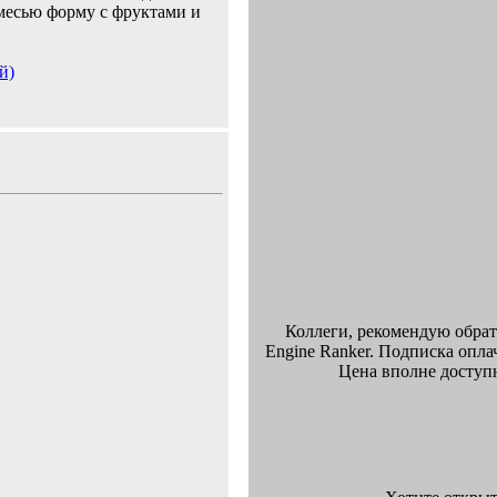
смесью форму с фруктами и
й)
Коллеги, рекомендую обрат
Engine Ranker. Подписка опла
Цена вполне доступн