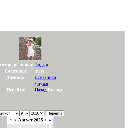
Автор дневника:
Энджи
Соавторы:
(нет)
Дневник:
Все записи
Друзья
Перейти:
Назад
/Вперед
«
<
Август 2026
>
»
1