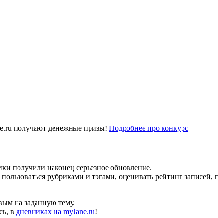
e.ru получают денежные призы!
Подробнее про конкурс
!
ики получили наконец серьезное обновление.
, пользоваться рубриками и тэгами, оценивать рейтинг записей, 
вым на заданную тему.
сь, в
дневниках на myJane.ru
!