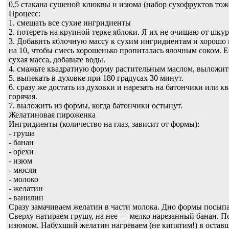
0,5 стакана сушеной клюквы и изюма (набор сухофруктов то
Процесс:
1. смешать все сухие ингридиенты
2. потереть на крупной терке яблоки. Я их не очищаю от шку
3. Добавить яблочную массу к сухим ингридиентам и хорошо
на 10, чтобы смесь хорошенько пропиталась ялочным соком. Е
сухая масса, добавьте воды.
4. смажьте квадратную форму растительным маслом, выложите
5. выпекать в духовке при 180 градусах 30 минут.
6. сразу же достать из духовки и нарезать на батончики или к
горячая.
7. выложить из формы, когда батончики остынут.
Желатиновая пироженка
Ингридиенты (количество на глаз, зависит от формы):
- груша
- банан
- орехи
- изюм
- мюсли
- молоко
- желатин
- ванилин
Сразу замачиваем желатин в части молока. Дно формы посып
Сверху натираем грушу, на нее — мелко нарезанный банан. П
изюмом. Набухший желатин нагреваем (не кипятим!) в остав