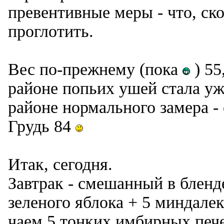
превентивные меры - что, ско
проглотить.
Вес по-прежнему (пока
) 55
районе попьих ушей стала у
районе нормального замера - 
Грудь 84
Итак, сегодня.
Завтрак - смешанный в бленд
зеленого яблока + 5 миндалек
чаем 5 тонких имбирных печ