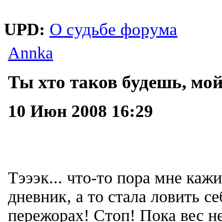
UPD:
О судьбе форума
Annka
Ты хто таков будешь, мо
10 Июн 2008 16:29
Тэээк... что-то пора мне каж
дневник, а то стала ловить с
пережорах! Стоп! Пока вес н