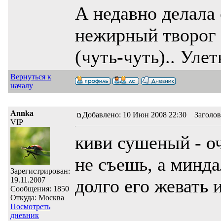
А недавно делала 
нежирный творог 
(чуть-чуть).. Уле
Вернуться к
началу
Annka
Добавлено: 10 Июн 2008 22:30 Заголов
VIP
киви сушеный - оч
не съешь, а минда
Зарегистрирован:
19.11.2007
долго его жевать
Сообщения: 1850
Откуда: Москва
Посмотреть
дневник