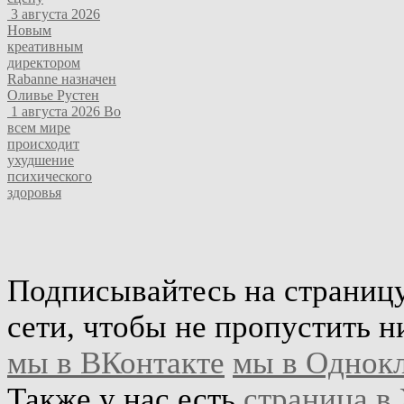
3 августа 2026
Новым
креативным
директором
Rabanne назначен
Оливье Рустен
1 августа 2026
Во
всем мире
происходит
ухудшение
психического
здоровья
Подписывайтесь на страниц
сети, чтобы не пропустить н
мы в ВКонтакте
мы в Однок
Также у нас есть
страница в