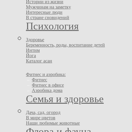
Истории из жизни
Мужчинам на заметку
Интересные люди
В стране сновидений
Психология
Здоровье
Беременность, роды, воспитание детей
Интим
Йога
Каталог асан
Фитнес и аэробика:
–
Фитнес
–
Фитнес в офисе
–
Аэробика дома
Семья и здоровье
Дача, сад, огород
В мире цветов
Наши любимые животные
Флора и фауна