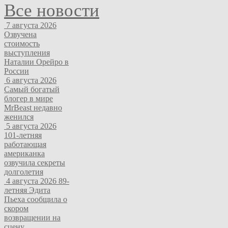
Все новости
7 августа 2026
Озвучена
стоимость
выступления
Наталии Орейро в
России
6 августа 2026
Самый богатый
блогер в мире
MrBeast недавно
женился
5 августа 2026
101-летняя
работающая
американка
озвучила секреты
долголетия
4 августа 2026
89-
летняя Эдита
Пьеха сообщила о
скором
возвращении на
сцену