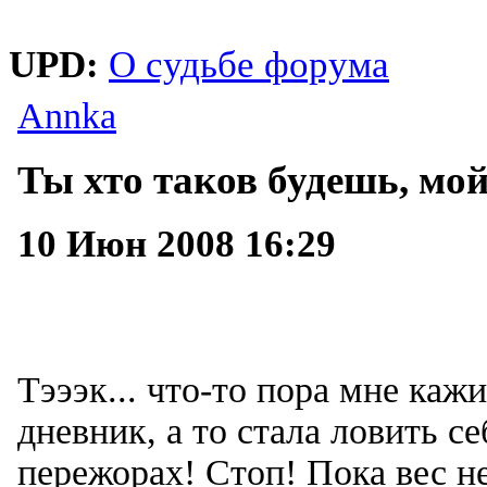
UPD:
О судьбе форума
Annka
Ты хто таков будешь, мо
10 Июн 2008 16:29
Тэээк... что-то пора мне каж
дневник, а то стала ловить с
пережорах! Стоп! Пока вес н