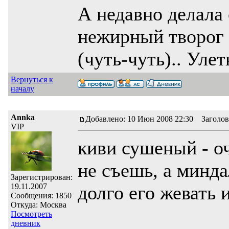
А недавно делала 
нежирный творог 
(чуть-чуть).. Уле
Вернуться к
началу
Annka
Добавлено: 10 Июн 2008 22:30 Заголов
VIP
киви сушеный - оч
не съешь, а минда
Зарегистрирован:
19.11.2007
долго его жевать
Сообщения: 1850
Откуда: Москва
Посмотреть
дневник