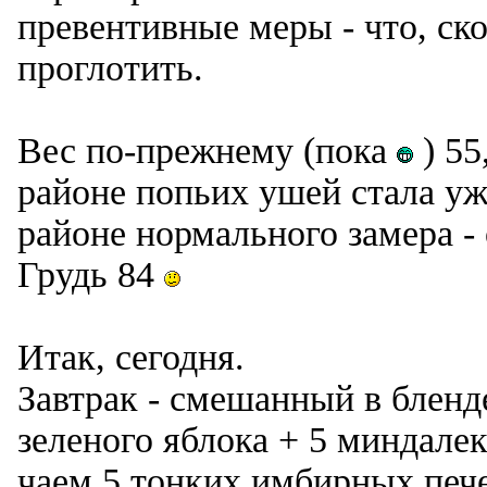
превентивные меры - что, ско
проглотить.
Вес по-прежнему (пока
) 55
районе попьих ушей стала у
районе нормального замера - 
Грудь 84
Итак, сегодня.
Завтрак - смешанный в бленд
зеленого яблока + 5 миндалек
чаем 5 тонких имбирных печ