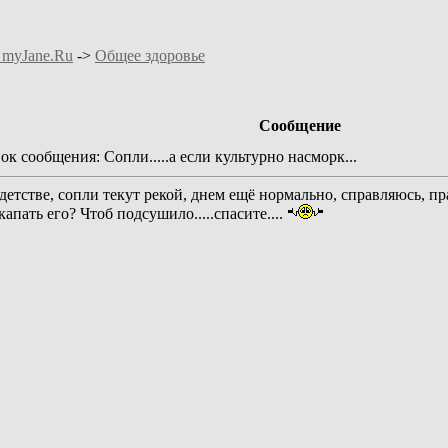
 myJane.Ru
->
Общее здоровье
Сообщение
к сообщения: Сопли.....а если культурно насморк...
 детстве, сопли текут рекой, днем ещё нормально, справляюсь, п
капать его? Чтоб подсушило.....спасите....