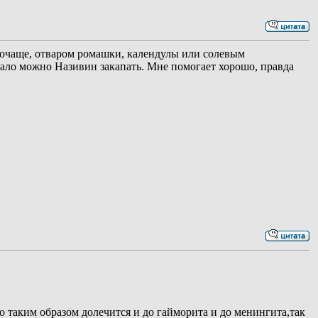
почаще, отваром ромашки, календулы или солевым
ежало можно Називин закапать. Мне помогает хорошо, правда
но таким образом долечится и до гайморита и до менингита,так