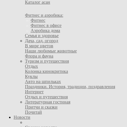
Каталог асан
Фитнес и аэробика:
–
Фитнес
–
Фитнес в офисе
–
Аэробика дома
Семья и здоровье
Дача, сад, огород
В мире цветов
Наши любимые животные
Флора и фауна
Туризм и путешествия
Отдых
Колонка кинокритика
Куклы
Авто на шпильках
Праздники. История, традиции, поздравления
Интернет
Отдых и путешествия
Литературная гостиная
Притчи и сказки
Почитай
Новости