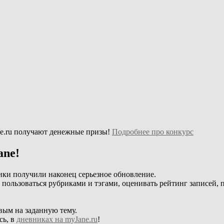
e.ru получают денежные призы!
Подробнее про конкурс
ane!
ики получили наконец серьезное обновление.
, пользоваться рубриками и тэгами, оценивать рейтинг записей, 
вым на заданную тему.
сь, в
дневниках на myJane.ru
!