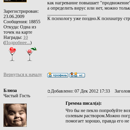
как нагревание повышает "продвижение
а определить вирус или нет, можно толь
Зарегистрирован:
_________________
23.06.2009
К психологу уже поздно.К психиатру стр
Сообщения: 18855
Откуда: Одна из
точек на карте
Награды:
10
(
Подробнее...
)
Вернуться к началу
Блюза
Добавлено: 07 Дек 2012 17:33
Заголов
Частый Гость
Гремма писал(а):
Что бы не пекло попробуйте во
солевым раствором.Можно погрет
помогает хорошо, правда его не