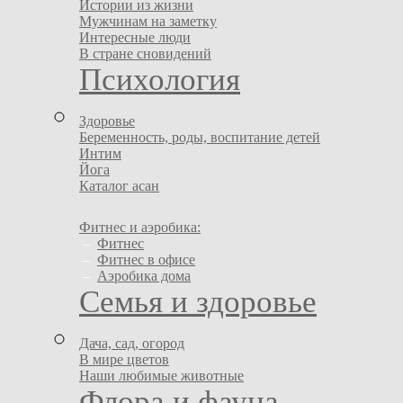
Истории из жизни
Мужчинам на заметку
Интересные люди
В стране сновидений
Психология
Здоровье
Беременность, роды, воспитание детей
Интим
Йога
Каталог асан
Фитнес и аэробика:
–
Фитнес
–
Фитнес в офисе
–
Аэробика дома
Семья и здоровье
Дача, сад, огород
В мире цветов
Наши любимые животные
Флора и фауна