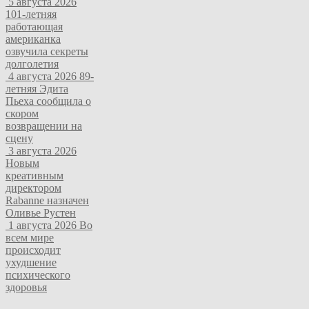
5 августа 2026
101-летняя
работающая
американка
озвучила секреты
долголетия
4 августа 2026
89-
летняя Эдита
Пьеха сообщила о
скором
возвращении на
сцену
3 августа 2026
Новым
креативным
директором
Rabanne назначен
Оливье Рустен
1 августа 2026
Во
всем мире
происходит
ухудшение
психического
здоровья