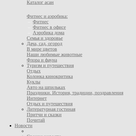
Каталог асан
Фитнес и аэробика:
–
Фитнес
–
Фитнес в офисе
–
Аэробика дома
Семья и здоровье
Дача, сад, огород
В мире цветов
Наши любимые животные
Флора и фауна
Туризм и путешествия
Отдых
Колонка кинокритика
Куклы
Авто на шпильках
Праздники. История, традиции, поздравления
Интернет
Отдых и путешествия
Литературная гостиная
Притчи и сказки
Почитай
Новости