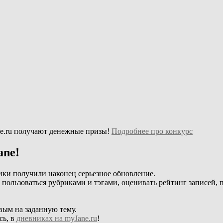
e.ru получают денежные призы!
Подробнее про конкурс
ane!
ики получили наконец серьезное обновление.
, пользоваться рубриками и тэгами, оценивать рейтинг записей, 
вым на заданную тему.
сь, в
дневниках на myJane.ru
!