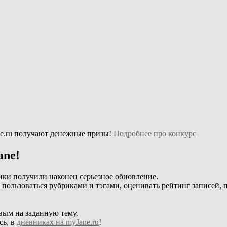
e.ru получают денежные призы!
Подробнее про конкурс
ane!
ики получили наконец серьезное обновление.
, пользоваться рубриками и тэгами, оценивать рейтинг записей, 
вым на заданную тему.
сь, в
дневниках на myJane.ru
!