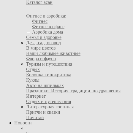
Каталог асан
Фитнес и аэробика:
–
Фитнес
–
Фитнес в офисе
–
Аэробика дома
Семья и здоровье
Дача, сад, огород
В мире цветов
Наши любимые животные
Флора и фауна
Туризм и путешествия
Отдых
Колонка кинокритика
Куклы
Авто на шпильках
Праздники. История, традиции, поздравления
Интернет
Отдых и путешествия
Литературная гостиная
Притчи и сказки
Почитай
Новости