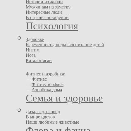
Истории из жизни
Мужчинам на заметку
Интересные люди
В стране сновидений
Психология
Здоровье
Беременность, роды, воспитание детей
Интим
Йога
Каталог асан
Фитнес и аэробика:
–
Фитнес
–
Фитнес в офисе
–
Аэробика дома
Семья и здоровье
Дача, сад, огород
В мире цветов
Наши любимые животные
Флора и фауна