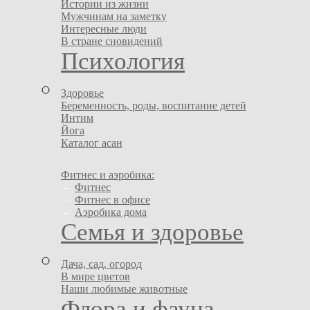
Истории из жизни
Мужчинам на заметку
Интересные люди
В стране сновидений
Психология
Здоровье
Беременность, роды, воспитание детей
Интим
Йога
Каталог асан
Фитнес и аэробика:
–
Фитнес
–
Фитнес в офисе
–
Аэробика дома
Семья и здоровье
Дача, сад, огород
В мире цветов
Наши любимые животные
Флора и фауна