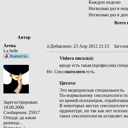
Каждую неделю
Несколько раз в не
Несколько раз в ден
Всего 
Автор
Arena
Добавлено: 23 Апр 2012 21:15
Заголов
La belle
Violava писал(а):
вроде есть такая (профессия) спец
Не. Сексо
патологи
есть.
Цитата:
Это медицинская специальность.
По-нормальному сексопатологи по
из врачей-психиатров, отработавш
Зарегистрирован:
В некоторых местах сексопатолого
19.09.2006
ординатуре, но так как нет психи
Сообщения: 25917
таких сексопатологов оставляет же
Откуда: да какая
разница...
Награды:
2