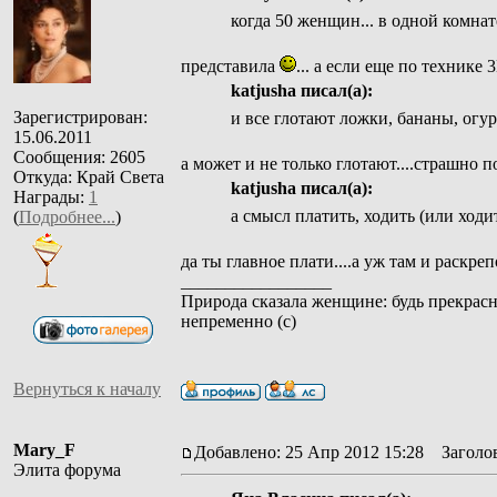
когда 50 женщин... в одной комна
представила
... а если еще по технике
katjusha писал(а):
Зарегистрирован:
и все глотают ложки, бананы, огу
15.06.2011
Сообщения: 2605
а может и не только глотают....страшно 
Откуда: Край Света
katjusha писал(а):
Награды:
1
а смысл платить, ходить (или ходит
(
Подробнее...
)
да ты главное плати....а уж там и раскреп
_________________
Природа сказала женщине: будь прекрасн
непременно (с)
Вернуться к началу
Mary_F
Добавлено: 25 Апр 2012 15:28
Заголов
Элита форума