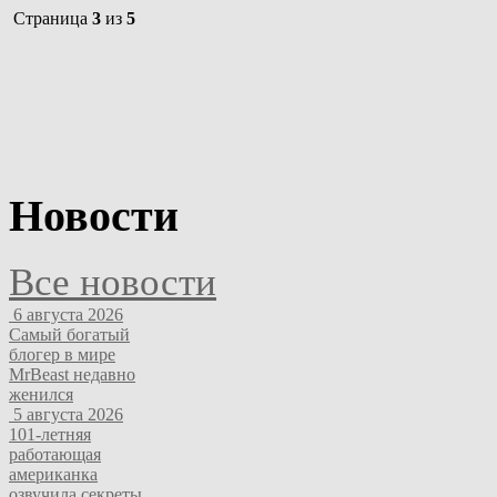
Страница
3
из
5
Новости
Все новости
6 августа 2026
Самый богатый
блогер в мире
MrBeast недавно
женился
5 августа 2026
101-летняя
работающая
американка
озвучила секреты