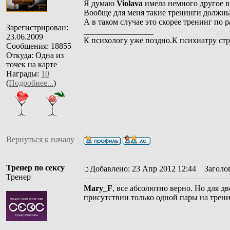
Я думаю
Violava
имела немного другое вв
Вообще для меня такие тренинги должны 
А в таком случае это скорее тренинг по 
Зарегистрирован:
_________________
23.06.2009
К психологу уже поздно.К психиатру стр
Сообщения: 18855
Откуда: Одна из
точек на карте
Награды:
10
(
Подробнее...
)
Вернуться к началу
Тренер по сексу
Добавлено: 23 Апр 2012 12:44
Заголов
Тренер
Mary_F
, все абсолютно верно. Но для д
присутствии только одной пары на трени