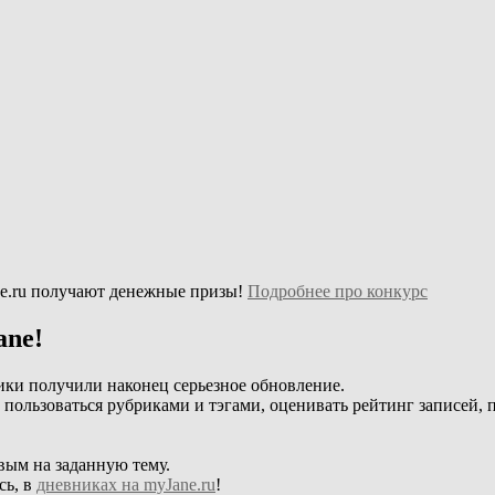
e.ru получают денежные призы!
Подробнее про конкурс
ane!
ики получили наконец серьезное обновление.
, пользоваться рубриками и тэгами, оценивать рейтинг записей, 
вым на заданную тему.
сь, в
дневниках на myJane.ru
!