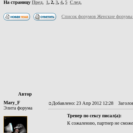
На страницу
Пред.
1
,
2
,
3
,
4
,
5
След.
Список форумов Женские форумы
Автор
Mary_F
Добавлено: 23 Апр 2012 12:28
Заголов
Элита форума
Тренер по сексу писал(а):
К сожалению, партнер не сможет