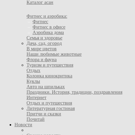
Каталог асан
Фитнес и аэробика:
–
Фитнес
–
Фитнес в офисе
–
Аэробика дома
Семья и здоровье
Дача, сад, огород
В мире цветов
Наши любимые животные
Флора и фауна
Туризм и путешествия
Отдых
Колонка кинокритика
Куклы
Авто на шпильках
Праздники. История, традиции, поздравления
Интернет
Отдых и путешествия
Литературная гостиная
Притчи и сказки
Почитай
Новости