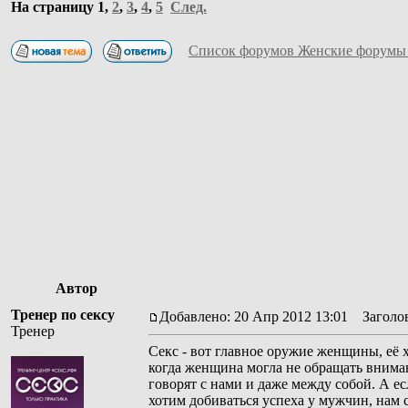
На страницу
1
,
2
,
3
,
4
,
5
След.
Список форумов Женские форумы
Автор
Тренер по сексу
Добавлено: 20 Апр 2012 13:01
Заголово
Тренер
Секс - вот главное оружие женщины, её х
когда женщина могла не обращать вниман
говорят с нами и даже между собой. А ес
хотим добиваться успеха у мужчин, нам 