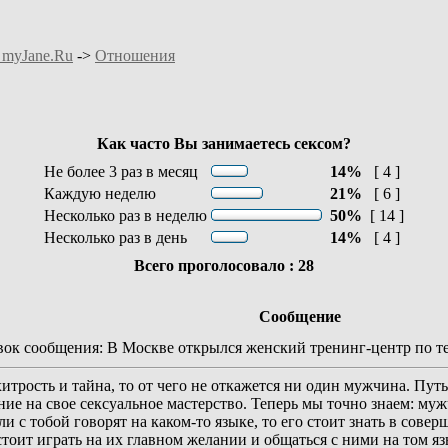
 myJane.Ru
->
Отношения
Как часто Вы занимаетесь сексом?
Не более 3 раз в месяц
14%
[ 4 ]
Каждую неделю
21%
[ 6 ]
Несколько раз в неделю
50%
[ 14 ]
Несколько раз в день
14%
[ 4 ]
Всего проголосовало : 28
Сообщение
к сообщения: В Москве открылся женский тренинг-центр по т
итрость и тайна, то от чего не откажется ни один мужчина. Пут
ие на свое сексуальное мастерство. Теперь мы точно знаем: му
ли с тобой говорят на каком-то языке, то его стоит знать в сове
стоит играть на их главном желании и общаться с ними на том я