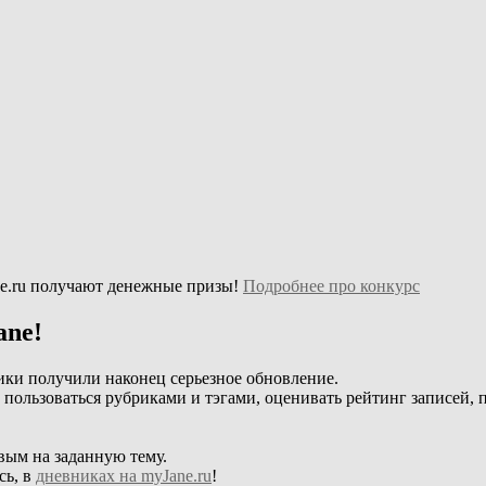
e.ru получают денежные призы!
Подробнее про конкурс
ane!
ики получили наконец серьезное обновление.
, пользоваться рубриками и тэгами, оценивать рейтинг записей, 
вым на заданную тему.
сь, в
дневниках на myJane.ru
!