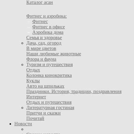
Каталог асан
Фитнес и аэробика:
–
Фитнес
–
Фитнес в офисе
–
Аэробика дома
Семья и здоровье
Дача, сад, огород
В мире цветов
Наши любимые животные
Флора и фауна
Туризм и путешествия
Отдых
Колонка кинокритика
Куклы
Авто на шпильках
Праздники. История, традиции, поздравления
Интернет
Отдых и путешествия
Литературная гостиная
Притчи и сказки
Почитай
Новости