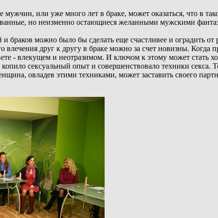
мужчин, или уже много лет в браке, может оказаться, что в тако
ванные, но неизменно остающиеся желанными мужскими фантази
и браков можно было бы сделать еще счастливее и оградить от р
го влечения друг к другу в браке можно за счет новизны. Когда
свете - влекущем и неотразимом. И ключом к этому может стать 
копило сексуальный опыт и совершенствовало техники секса. Те
нщина, овладев этими техниками, может заставить своего партне