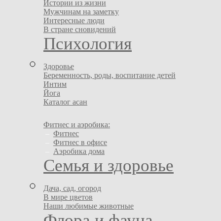
Истории из жизни
Мужчинам на заметку
Интересные люди
В стране сновидений
Психология
Здоровье
Беременность, роды, воспитание детей
Интим
Йога
Каталог асан
Фитнес и аэробика:
–
Фитнес
–
Фитнес в офисе
–
Аэробика дома
Семья и здоровье
Дача, сад, огород
В мире цветов
Наши любимые животные
Флора и фауна