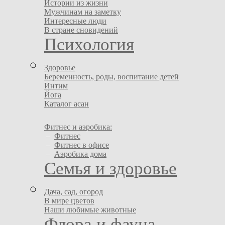
Истории из жизни
Мужчинам на заметку
Интересные люди
В стране сновидений
Психология
Здоровье
Беременность, роды, воспитание детей
Интим
Йога
Каталог асан
Фитнес и аэробика:
–
Фитнес
–
Фитнес в офисе
–
Аэробика дома
Семья и здоровье
Дача, сад, огород
В мире цветов
Наши любимые животные
Флора и фауна