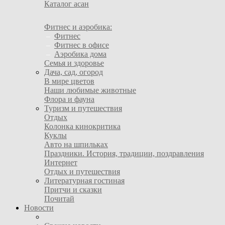
Каталог асан
Фитнес и аэробика:
–
Фитнес
–
Фитнес в офисе
–
Аэробика дома
Семья и здоровье
Дача, сад, огород
В мире цветов
Наши любимые животные
Флора и фауна
Туризм и путешествия
Отдых
Колонка кинокритика
Куклы
Авто на шпильках
Праздники. История, традиции, поздравления
Интернет
Отдых и путешествия
Литературная гостиная
Притчи и сказки
Почитай
Новости