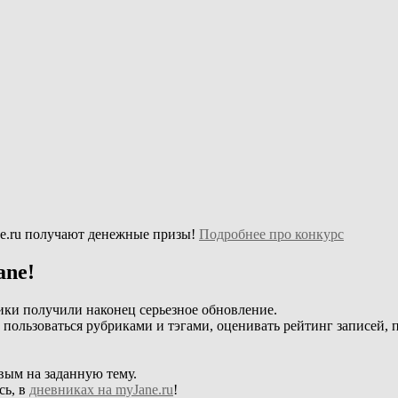
e.ru получают денежные призы!
Подробнее про конкурс
ane!
ики получили наконец серьезное обновление.
, пользоваться рубриками и тэгами, оценивать рейтинг записей, 
вым на заданную тему.
сь, в
дневниках на myJane.ru
!