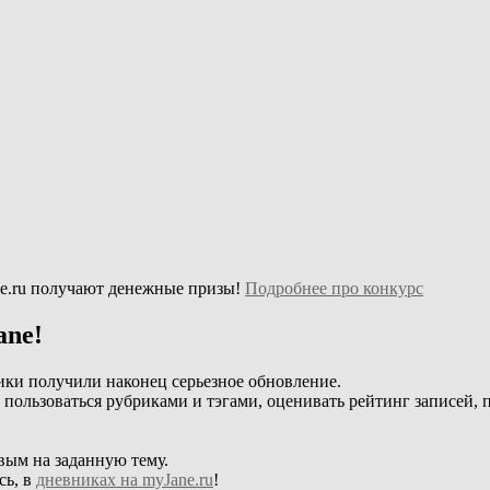
e.ru получают денежные призы!
Подробнее про конкурс
ane!
ики получили наконец серьезное обновление.
, пользоваться рубриками и тэгами, оценивать рейтинг записей, 
вым на заданную тему.
сь, в
дневниках на myJane.ru
!