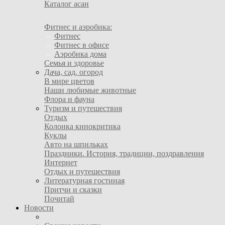
Каталог асан
Фитнес и аэробика:
–
Фитнес
–
Фитнес в офисе
–
Аэробика дома
Семья и здоровье
Дача, сад, огород
В мире цветов
Наши любимые животные
Флора и фауна
Туризм и путешествия
Отдых
Колонка кинокритика
Куклы
Авто на шпильках
Праздники. История, традиции, поздравления
Интернет
Отдых и путешествия
Литературная гостиная
Притчи и сказки
Почитай
Новости