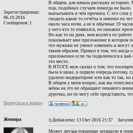
В общем, для начала расскажу историю. М
пор, подобных случаев никогда не было. 
Зарегистрирован:
выпытывать в чём причина. С его слов у
06.10.2016
сводить какие то отчёты и именно по че
Сообщения: 1
около часа ночи, а не в обычные 19 часов
у него кто то появился, но никаких приз
Но как то на днях, моя коллега по работ
показывает мне приложение в котором п
что мужики не умеют изменять и могут л
таким образом. Прикол в том, что когда 
приложении если ты подключился к вай 
это место.
В ИТОГЕ муж сказал о том, что посещение
была в шоке, в первую очередь потому, гд
удалено модератором/ или как то так, но 
В общем у меня вопрос, как вы отнеслись
жёны на это не обращают никакого внима
дурочка, но не могу себе представить, ч
Вернуться к началу
Женюра
Добавлено: 13 Окт 2016 21:37
Заголов
Может друзья-товарищи затащили в первы