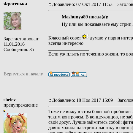
Фросенька
Добавлено: 07 Окт 2017 11:53
Заголов
Mashunya89 писал(а):
Ну или вы показываете ему стрип,
Классный совет
думаю у парня интере
Зарегистрирован:
всегда интересно.
11.01.2016
_________________
Сообщения: 35
Если уж плыть по течению жизни, то во
Вернуться к началу
shelev
Добавлено: 18 Ноя 2017 15:09
Заголов
предупреждение
Тоже не вижу в этом большой проблемы. П
таким контролем. В конце-концов, не заб
свой досуг. Лучше займитесь собой: фитн
давно ходила на стрип-пластику в один ф
что для себя я поняла, что стрип-пластик