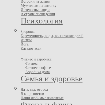
Истории из жизни
Мужчинам на заметку
Интересные люди
В стране сновидений
Психология
Здоровье
Беременность, роды, воспитание детей
Интим
Йога
Каталог асан
Фитнес и аэробика:
–
Фитнес
–
Фитнес в офисе
–
Аэробика дома
Семья и здоровье
Дача, сад, огород
В мире цветов
Наши любимые животные
Флора и фауна