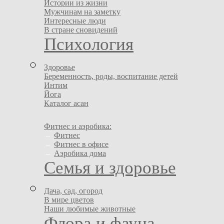
Истории из жизни
Мужчинам на заметку
Интересные люди
В стране сновидений
Психология
Здоровье
Беременность, роды, воспитание детей
Интим
Йога
Каталог асан
Фитнес и аэробика:
–
Фитнес
–
Фитнес в офисе
–
Аэробика дома
Семья и здоровье
Дача, сад, огород
В мире цветов
Наши любимые животные
Флора и фауна