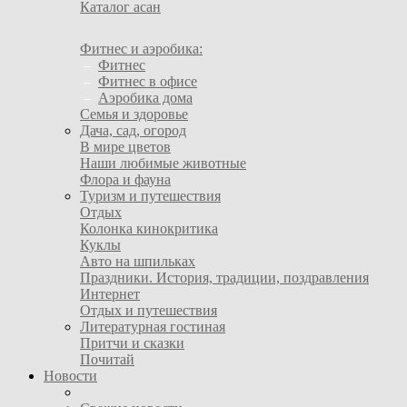
Каталог асан
Фитнес и аэробика:
–
Фитнес
–
Фитнес в офисе
–
Аэробика дома
Семья и здоровье
Дача, сад, огород
В мире цветов
Наши любимые животные
Флора и фауна
Туризм и путешествия
Отдых
Колонка кинокритика
Куклы
Авто на шпильках
Праздники. История, традиции, поздравления
Интернет
Отдых и путешествия
Литературная гостиная
Притчи и сказки
Почитай
Новости