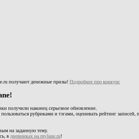
e.ru получают денежные призы!
Подробнее про конкурс
ane!
ики получили наконец серьезное обновление.
, пользоваться рубриками и тэгами, оценивать рейтинг записей, 
вым на заданную тему.
сь, в
дневниках на myJane.ru
!