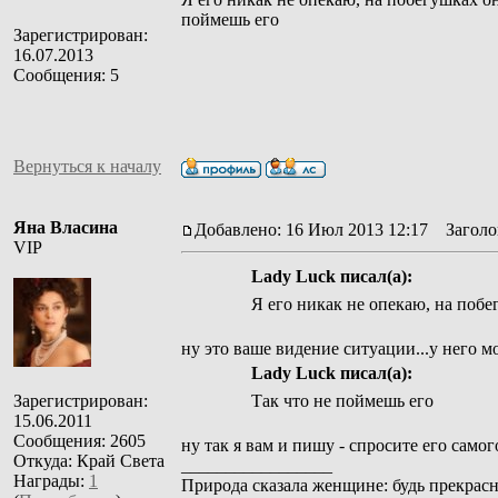
поймешь его
Зарегистрирован:
16.07.2013
Сообщения: 5
Вернуться к началу
Яна Власина
Добавлено: 16 Июл 2013 12:17
Заголов
VIP
Lady Luck писал(а):
Я его никак не опекаю, на побе
ну это ваше видение ситуации...у него м
Lady Luck писал(а):
Зарегистрирован:
Так что не поймешь его
15.06.2011
Сообщения: 2605
ну так я вам и пишу - спросите его самого
Откуда: Край Света
_________________
Награды:
1
Природа сказала женщине: будь прекрасн