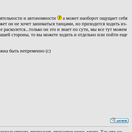
оятельности и автономности
а может наоборот ощущает себя
ожет он не хочет заниматься танцами, но приходится ходить из-
е расколется...только он это и знает по сути, мы все тут можем
с вашей стороны, то вы можете ходить и отдельно или пойти еще
лжна быть непременно (с)
довольствием, преподает, двигается очень круто. Так что не