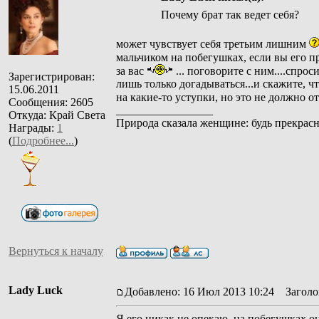
Почему брат так ведет себя?
может чувствует себя третьим лишним
мальчиком на побегушках, если вы его п
за вас
... поговорите с ним....спрос
Зарегистрирован:
лишь только догадываться...и скажите, ч
15.06.2011
на какие-то уступки, но это не должно о
Сообщения: 2605
_________________
Откуда: Край Света
Природа сказала женщине: будь прекрасн
Награды:
1
(
Подробнее...
)
Вернуться к началу
Lady Luck
Добавлено: 16 Июл 2013 10:24
Заголов
Я его никак не опекаю, на побегушках он