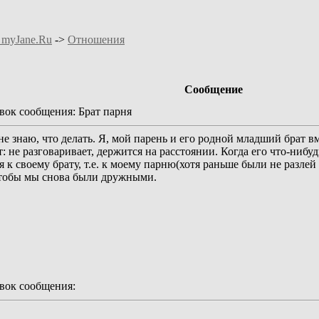
 myJane.Ru
->
Отношения
Сообщение
ок сообщения: Брат парня
е знаю, что делать. Я, мой парень и его родной младший брат в
т: не разговаривает, держится на расстоянии. Когда его что-нибу
 к своему брату, т.е. к моему парню(хотя раньше были не разлей 
, чтобы мы снова были дружными.
ок сообщения: