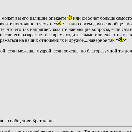
может вы его излишне опекаете
или он хочет больше самост
росите постоянно о чем-то
... или совсем другое вообще...м
ите, что его так напрягает, задайте наводящие вопросы, если сам н
то если его раздражает все время ходить с вами или еще что-то 
тражаться на ваших отношениях и дружбе....наверное так
ой, если можешь, мудрой, если хочешь, но благоразумной ты до
ок сообщения: Брат парня
 не бегает, мы вообще не разговариваем. Танцами занимается с у