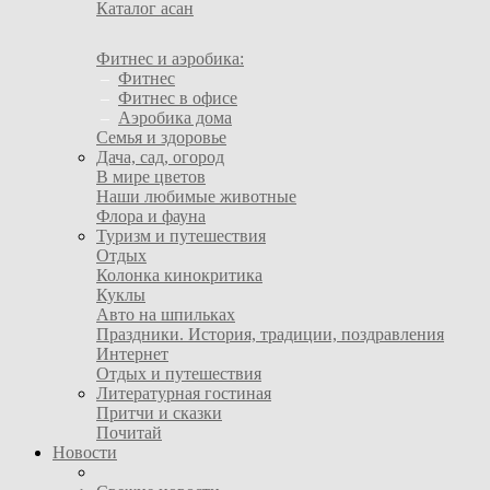
Каталог асан
Фитнес и аэробика:
–
Фитнес
–
Фитнес в офисе
–
Аэробика дома
Семья и здоровье
Дача, сад, огород
В мире цветов
Наши любимые животные
Флора и фауна
Туризм и путешествия
Отдых
Колонка кинокритика
Куклы
Авто на шпильках
Праздники. История, традиции, поздравления
Интернет
Отдых и путешествия
Литературная гостиная
Притчи и сказки
Почитай
Новости