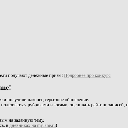
e.ru получают денежные призы!
Подробнее про конкурс
ane!
ики получили наконец серьезное обновление.
, пользоваться рубриками и тэгами, оценивать рейтинг записей, 
вым на заданную тему.
сь, в
дневниках на myJane.ru
!