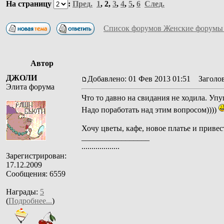
На страницу
:
Пред.
1
,
2
,
3
,
4
,
5
,
6
След.
Список форумов Женские форумы
Автор
ДЖОЛИ
Добавлено: 01 Фев 2013 01:51
Заголов
Элита форума
Что то давно на свидания не ходила. Уп
Надо поработать над этим вопросом))))
Хочу цветы, кафе, новое платье и привест
_________________
...................
Зарегистрирован:
17.12.2009
Сообщения: 6559
Награды:
5
(
Подробнее...
)