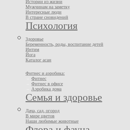
Истории из жизни
Мужчинам на заметку
Интересные люди
В стране сновидений
Психология
Здоровье
Беременность, роды, воспитание детей
Интим
Йога
Каталог асан
Фитнес и аэробика:
–
Фитнес
–
Фитнес в офисе
–
Аэробика дома
Семья и здоровье
Дача, сад, огород
В мире цветов
Наши любимые животные
Флора и фауна