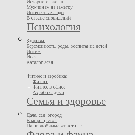
Истории из жизни
Мужчинам на заметку
Интересные люди
В стране сновидений
Психология
Здоровье
Беременность, роды, воспитание детей
Интим
Йога
Каталог асан
Фитнес и аэробика:
–
Фитнес
–
Фитнес в офисе
–
Аэробика дома
Семья и здоровье
Дача, сад, огород
В мире цветов
Наши любимые животные
Флора и фауна