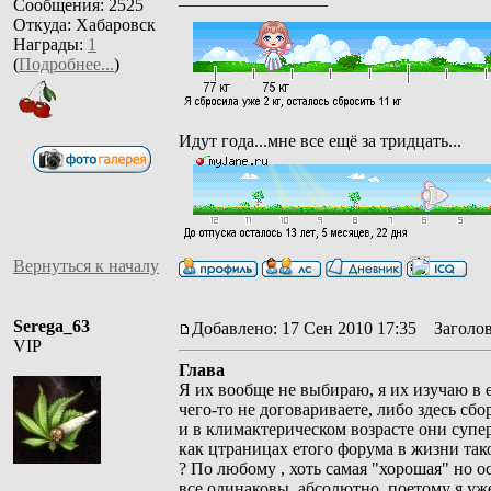
Сообщения: 2525
Откуда: Хабаровск
Награды:
1
(
Подробнее...
)
Идут года...мне все ещё за тридцать...
Вернуться к началу
Serega_63
Добавлено: 17 Сен 2010 17:35
Заголов
VIP
Глава
Я их вообще не выбираю, я их изучаю в е
чего-то не договариваете, либо здесь с
и в климактерическом возрасте они супер
как цтраницах етого форума в жизни тако
? По любому , хоть самая "хорошая" но 
все одинаковы, абсолютно, поетому я уж