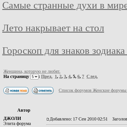
Самые странные духи в мир
Лето накрывает на стол
Гороскоп для знаков зодиака
Женщина, которую не любят.
На страницу
:
Пред.
1
,
2
,
3
,
4
,
5
,
6
,
7
След.
Список форумов Женские форумы
Автор
ДЖОЛИ
Добавлено: 17 Сен 2010 02:51
Заголов
Элита форума