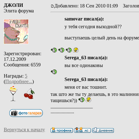
ДЖОЛИ
Добавлено: 18 Сен 2010 01:09
Заголов
Элита форума
samovar писал(а):
у тебя сегодня выходной??
выступаешь целый день на форуме
Зарегистрирован:
Serega_63 писал(а):
17.12.2009
Сообщения: 6559
вы все одинаковы
Награды:
5
Serega_63 писал(а):
(
Подробнее...
)
меня от вас тошнит.
так што же ты ту делаешь, в это малинн
тащишься?))
_________________
...................
Вернуться к началу