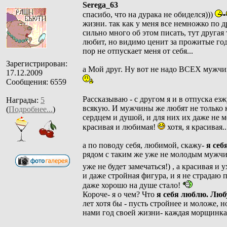
Serega_63
спасибо, что на дурака не обиделся)))
жизни. так как у меня все немножко по 
сильно много об этом писать, тут другая 
любит, но видимо ценит за прожитые годы
пор не отпускает меня от себя...
Зарегистрирован:
а Мой друг. Ну вот не надо ВСЕХ мужчин 
17.12.2009
Сообщения: 6559
Рассказываю - с другом я и в отпуска ез
Награды:
5
всякую. И мужчины же любят не только
(
Подробнее...
)
сердцем и душой, и для них их даже не м
красивая и любимая!
хотя, я красивая..
а по поводу себя, любимой, скажу-
я себ
рядом с таким же уже не молодым мужчин
уже не будет замечаться!) , а красивая и
и даже стройная фигура, и я не страдаю п
даже хорошо на душе стало!
Короче- я о чем? Что
я себя люблю. Люб
лет хотя бы - пусть стройнее и моложе, 
нами год своей жизни- каждая морщинка- 