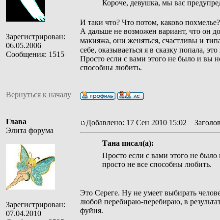
Короче, девушка, мы вас предупре
И таки что? Что потом, каково похмелье?
А дальше не возможен вариант, что он доб
Зарегистрирован:
макияжа, они женяться, счастливы и тип
06.05.2006
себе, оказываеться я в сказку попала, эт
Сообщения: 1515
Просто если с вами этого не было и вы не 
способны любить.
Вернуться к началу
Глава
Добавлено: 17 Сен 2010 15:02
Заголов
Элита форума
Тана писал(а):
Просто если с вами этого не было и
просто не все способны любить.
Это Сереге. Ну не умеет выбирать челове
любой перебираю-перебираю, в результа
Зарегистрирован:
фуйня.
07.04.2010
_________________