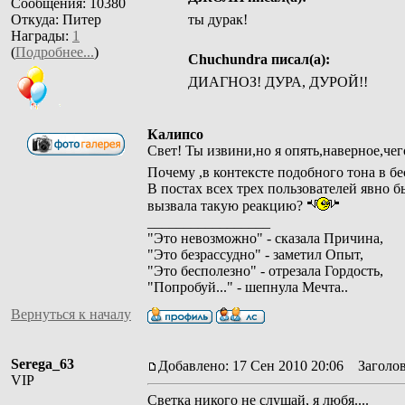
Сообщения: 10380
Откуда: Питер
ты дурак!
Награды:
1
(
Подробнее...
)
Chuchundra писал(а):
ДИАГНОЗ! ДУРА, ДУРОЙ!!
Калипсо
Свет! Ты извини,но я опять,наверное,чег
Почему ,в контексте подобного тона в б
В постах всех трех пользователей явно 
вызвала такую реакцию?
_________________
"Это невозможно" - сказала Причина,
"Это безрассудно" - заметил Опыт,
"Это бесполезно" - отрезала Гордость,
"Попробуй..." - шепнула Мечта..
Вернуться к началу
Serega_63
Добавлено: 17 Сен 2010 20:06
Заголов
VIP
Светка никого не слушай, я любя....