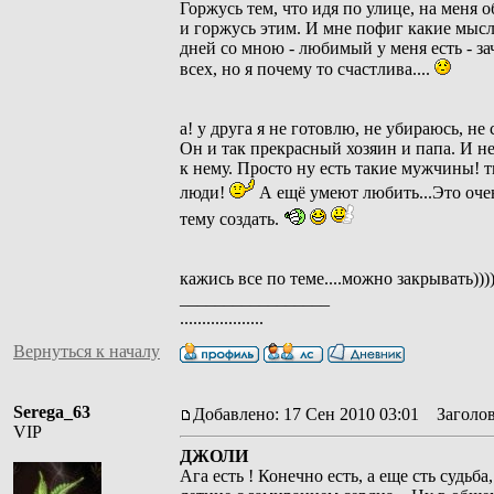
Горжусь тем, что идя по улице, на мен
и горжусь этим. И мне пофиг какие мысл
дней со мною - любимый у меня есть - за
всех, но я почему то счастлива....
а! у друга я не готовлю, не убираюсь, не
Он и так прекрасный хозяин и папа. И не
к нему. Просто ну есть такие мужчины! 
люди!
А ещё умеют любить...Это оче
тему создать.
кажись все по теме....можно закрывать)))
_________________
...................
Вернуться к началу
Serega_63
Добавлено: 17 Сен 2010 03:01
Заголов
VIP
ДЖОЛИ
Ага есть ! Конечно есть, а еще сть судьба