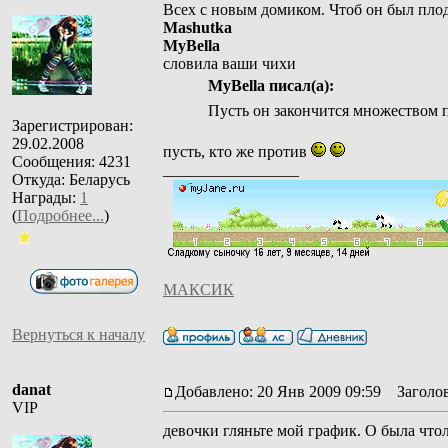
Всех с новым домиком. Чтоб он был пло
Mashutka
MyBella
словила ваши чихи
MyBella писал(а):
Пусть он закончится множеством 
Зарегистрирован:
29.02.2008
пусть, кто же против
Сообщения: 4231
_________________
Откуда: Беларусь
Награды:
1
(
Подробнее...
)
МАКСИК
Вернуться к началу
danat
Добавлено: 20 Янв 2009 09:59
Заголов
VIP
девочки гляньте мой график. О была что