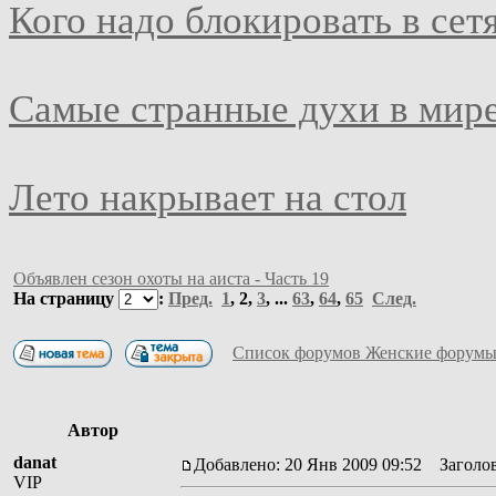
Кого надо блокировать в сет
Самые странные духи в мир
Лето накрывает на стол
Объявлен сезон охоты на аиста - Часть 19
На страницу
:
Пред.
1
,
2
,
3
, ...
63
,
64
,
65
След.
Список форумов Женские форумы
Автор
danat
Добавлено: 20 Янв 2009 09:52
Заголов
VIP