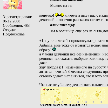
Можно на ты
конечно!
я имела в виду вас с мал
Зарегистрирован:
девочкой и конечно рассказик потом инт
06.12.2008
алик писал(а):
Сообщения: 483
Откуда:
Ты в больнице ещё раз не была,мо
Подмосковье
+1, ну или хотя бы проконсультироваться у
Antanna, мне тоже оч нравится новая ават
образу!
а у меня девчонки все без изменений, на
решился так сказать, выбрали клинику, т
даже....
жду похода к Г, намеченного на субботу, 
антител - считай 3 месяца следующих про
обычно сдают, нет антител, это плохо го
_________________
Что нас не убивает, делает нас сильнее..