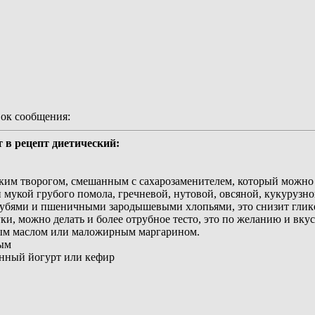
ок сообщения:
 в рецепт диетический:
гким творогом, смешанным с сахарозаменителем, который можно
укой грубого помола, гречневой, нутовой, овсяной, кукурузной 
убями и пшеничными зародышевыми хлопьями, это снизит глике
и, можно делать и более отрубное тесто, это по желанию и вкус
ным маслом или маложирным маргарином.
ным
енный йогурт или кефир