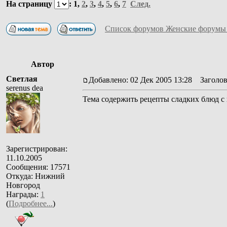
На страницу
:
1
,
2
,
3
,
4
,
5
,
6
,
7
След.
Список форумов Женские форумы
Автор
Светлая
Добавлено: 02 Дек 2005 13:28
Заголово
serenus dea
Тема содержить рецепты сладких блюд с
Зарегистрирован:
11.10.2005
Сообщения: 17571
Откуда: Нижний
Новгород
Награды:
1
(
Подробнее...
)