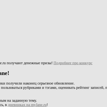
e.ru получают денежные призы!
Подробнее про конкурс
ane!
ики получили наконец серьезное обновление.
, пользоваться рубриками и тэгами, оценивать рейтинг записей, 
вым на заданную тему.
сь, в
дневниках на myJane.ru
!