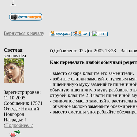
Вернуться к началу
Светлая
Добавлено: 02 Дек 2005 13:28
Заголов
serenus dea
Как переделать любой обычный рецепт
- вместо сахара кладите его заменители.
- взбитые сливки заменяйте нулевым мя
- пшеничную муку заменяйте пшеничной м
обычную пшеничную муку разбавьте отр
Зарегистрирован:
отрубей кладите 2-3 части пшеничной мук
11.10.2005
- сливочное масло заменяйте раститель
Сообщения: 17571
- обычное молоко заменяйте обезжирен
Откуда: Нижний
- вместо сметаны употребляйте обезжир
Новгород
Награды:
1
(
Подробнее...
)