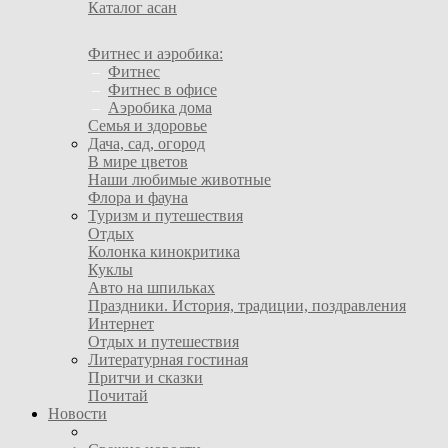
Каталог асан
Фитнес и аэробика:
–
Фитнес
–
Фитнес в офисе
–
Аэробика дома
Семья и здоровье
Дача, сад, огород
В мире цветов
Наши любимые животные
Флора и фауна
Туризм и путешествия
Отдых
Колонка кинокритика
Куклы
Авто на шпильках
Праздники. История, традиции, поздравления
Интернет
Отдых и путешествия
Литературная гостиная
Притчи и сказки
Почитай
Новости