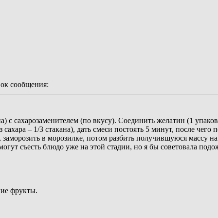
ок сообщения:
ана) с сахарозаменителем (по вкусу). Соединить желатин (1 упа
сахара – 1/3 стакана), дать смеси постоять 5 минут, после чего
 заморозить в морозилке, потом разбить получившуюся массу на к
гут съесть блюдо уже на этой стадии, но я бы советовала подожд
гие фрукты.