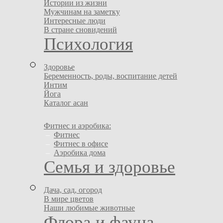
Истории из жизни
Мужчинам на заметку
Интересные люди
В стране сновидений
Психология
Здоровье
Беременность, роды, воспитание детей
Интим
Йога
Каталог асан
Фитнес и аэробика:
–
Фитнес
–
Фитнес в офисе
–
Аэробика дома
Семья и здоровье
Дача, сад, огород
В мире цветов
Наши любимые животные
Флора и фауна