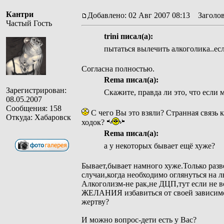
Кантри
Добавлено: 02 Авг 2007 08:13
Заголов
Частый Гость
trini писал(а):
пытаться вылечить алкоголика..если
Согласна полностью.
Rema писал(а):
Зарегистрирован:
Скажите, правда ли это, что если 
08.05.2007
Сообщения: 158
С чего Вы это взяли? Странная связь к
Откуда: Хабаровск
ходок?
Rema писал(а):
а у некоторых бывает ещё хуже?
Бывает,бывает намного хуже.Только разв
случаи,когда необходимо оглянуться на 
Алкоголизм-не рак,не ДЦП,тут если не 
ЖЕЛАНИЯ избавиться от своей зависимос
жертву?
И можно вопрос-дети есть у Вас?