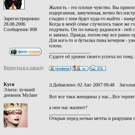
Жалость - это плохое чувство. Вы прино
издерганная, замученная, вечно без наст
Зарегистрирован:
стыдно с ним будет куда-то выйти - нажр
28.08.2006
Когда в моей семье случилось такое же го
Сообщения: 898
подумать. Он по началу радовался - пей с
и завязал. Правда, потом ему все равно 
Для кого-то и бутылка пива вечером - уж
плохо.
_________________
Судите об уровне своего успеха по тому,
Вернуться к началу
Куся
Добавлено: 02 Авг 2007 09:48
Заголов
Элита: лучший
дневник MyJane
Вот все таки женщины у нас...Все терп
а они нас жалеют?
_________________
Открыв перед ночью мечты и разрушив пу