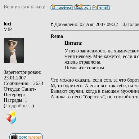
Вернуться к началу
luci
Добавлено: 02 Авг 2007 09:32
Заголов
VIP
Rema
Цитата:
У него зависимость на химическом
меня некому. Мне кажется, если я 
жизнь отравлена.
Помогите советом
Зарегистрирован:
23.01.2007
Что можно сказать, если есть за что бор
Сообщения: 12633
М, то боритесь. А если все так себе, на ж
Откуда: Санкт-
Бывают случаи, когда в пьющем мужчине 
Петербург
А пока за него "борются", он спокойно т
Награды:
1
(
Подробнее...
)