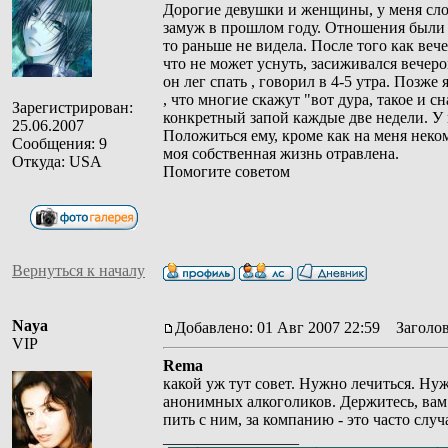
Дорогие девушки и женщины, у меня слож
замуж в прошлом году. Отношения были гл
то раньше не видела. После того как веч
что не может уснуть, засиживался вечеро
он лег спать , говорил в 4-5 утра. Позже 
, что многие скажут "вот дура, такое и с
Зарегистрирован:
конкретный запой каждые две недели. У 
25.06.2007
Положиться ему, кроме как на меня неком
Сообщения: 9
моя собственная жизнь отравлена.
Откуда: USA
Помогите советом
Вернуться к началу
Naya
Добавлено: 01 Авг 2007 22:59
Заголов
VIP
Rema
какой уж тут совет. Нужно лечиться. Ну
анонимных алкоголиков. Держитесь, вам 
пить с ним, за компанию - это часто слу
_________________