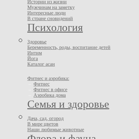
Истории из жизни
Мужчинам на заметку
Интересные люди
В стране сновидений
Психология
Здоровье
Беременность, роды, воспитание детей
Интим
Йога
Каталог асан
Фитнес и аэробика:
–
Фитнес
–
Фитнес в офисе
–
Аэробика дома
Семья и здоровье
Дача, сад, огород
В мире цветов
Наши любимые животные
Флора и фауна