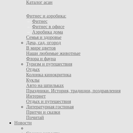
Каталог асан
Фитнес и аэробика:
–
Фитнес
–
Фитнес в офисе
–
Аэробика дома
Семья и здоровье
Дача, сад, огород
В мире цветов
Наши любимые животные
Флора и фауна
Туризм и путешествия
Отдых
Колонка кинокритика
Куклы
Авто на шпильках
Праздники. История, традиции, поздравления
Интернет
Отдых и путешествия
Литературная гостиная
Притчи и сказки
Почитай
Новости