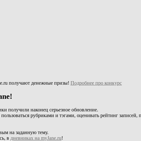
e.ru получают денежные призы!
Подробнее про конкурс
ane!
ики получили наконец серьезное обновление.
, пользоваться рубриками и тэгами, оценивать рейтинг записей, 
вым на заданную тему.
сь, в
дневниках на myJane.ru
!