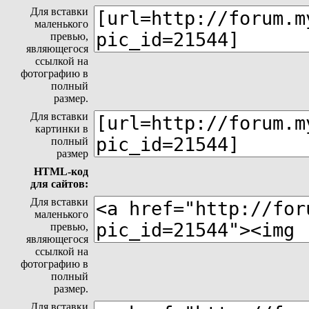
Для вставки
маленького
превью,
являющегося
ссылкой на
фотографию в
полный
размер.
Для вставки
картинки в
полный
размер
HTML-код
для сайтов:
Для вставки
маленького
превью,
являющегося
ссылкой на
фотографию в
полный
размер.
Для вставки