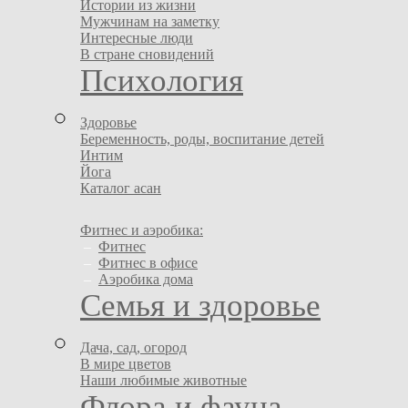
Истории из жизни
Мужчинам на заметку
Интересные люди
В стране сновидений
Психология
Здоровье
Беременность, роды, воспитание детей
Интим
Йога
Каталог асан
Фитнес и аэробика:
–
Фитнес
–
Фитнес в офисе
–
Аэробика дома
Семья и здоровье
Дача, сад, огород
В мире цветов
Наши любимые животные
Флора и фауна